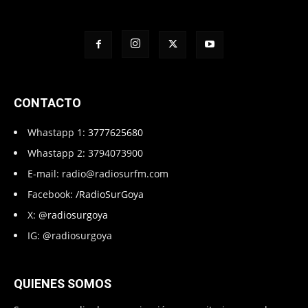
CONTACTO
Whastapp 1:
3777625680
Whastapp 2: 3794073900
E-mail:
radio@radiosurfm.com
Facebook:
/RadioSurGoya
X:
@radiosurgoya
IG: @radiosurgoya
QUIENES SOMOS