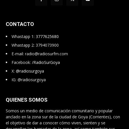
CONTACTO
Whastapp 1:
3777625680
Whastapp 2: 3794073900
E-mail:
radio@radiosurfm.com
Facebook:
/RadioSurGoya
X:
@radiosurgoya
IG: @radiosurgoya
QUIENES SOMOS
Somos un medio de comunicación comunitario y popular
anclado en la zona sur de la ciudad de Goya (Corrientes), con
el objetivo de dar a conocer cómo viven, sienten y se
desarrollan las barriadas de la zona, así como también sus