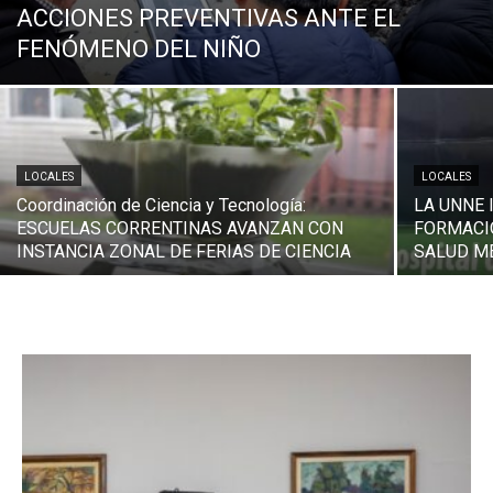
ACCIONES PREVENTIVAS ANTE EL
FENÓMENO DEL NIÑO
LOCALES
LOCALES
Coordinación de Ciencia y Tecnología:
LA UNNE 
ESCUELAS CORRENTINAS AVANZAN CON
FORMACI
INSTANCIA ZONAL DE FERIAS DE CIENCIA
SALUD M