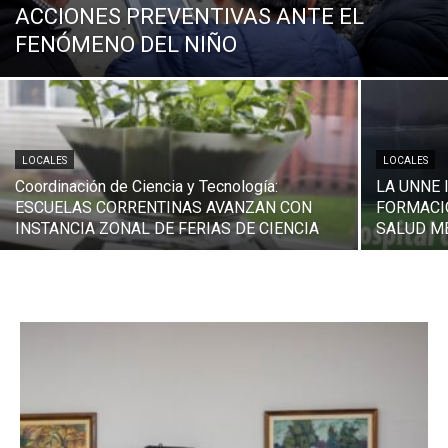
ACCIONES PREVENTIVAS ANTE EL
FENÓMENO DEL NIÑO
LOCALES
LOCALES
Coordinación de Ciencia y Tecnología:
LA UNNE 
ESCUELAS CORRENTINAS AVANZAN CON
FORMACI
INSTANCIA ZONAL DE FERIAS DE CIENCIA
SALUD M