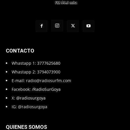
CONTACTO
Whastapp 1:
3777625680
Whastapp 2: 3794073900
E-mail:
radio@radiosurfm.com
Facebook:
/RadioSurGoya
X:
@radiosurgoya
IG: @radiosurgoya
QUIENES SOMOS