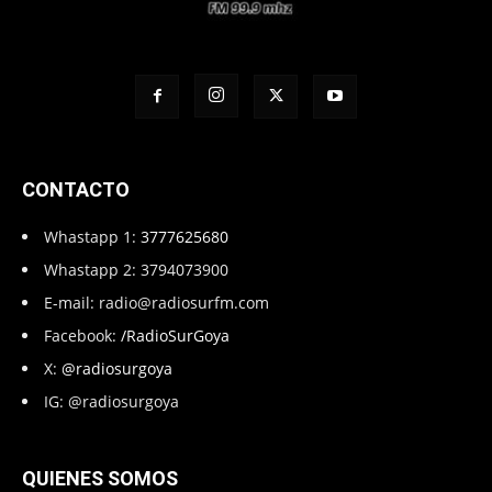
CONTACTO
Whastapp 1:
3777625680
Whastapp 2: 3794073900
E-mail:
radio@radiosurfm.com
Facebook:
/RadioSurGoya
X:
@radiosurgoya
IG: @radiosurgoya
QUIENES SOMOS