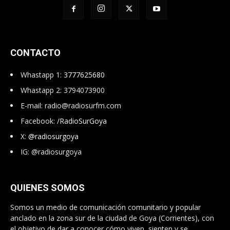
CONTACTO
Whastapp 1:
3777625680
Whastapp 2: 3794073900
E-mail:
radio@radiosurfm.com
Facebook:
/RadioSurGoya
X:
@radiosurgoya
IG: @radiosurgoya
QUIENES SOMOS
Somos un medio de comunicación comunitario y popular
anclado en la zona sur de la ciudad de Goya (Corrientes), con
el objetivo de dar a conocer cómo viven, sienten y se