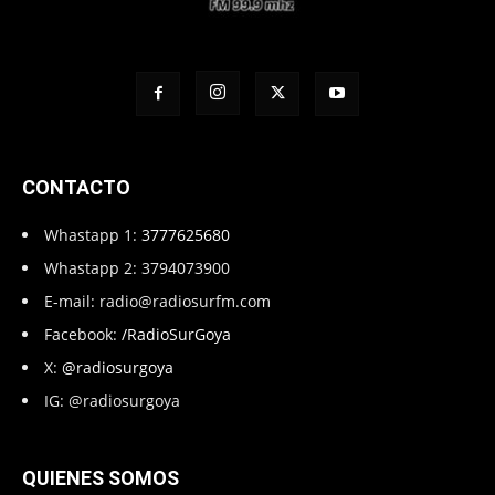
CONTACTO
Whastapp 1:
3777625680
Whastapp 2: 3794073900
E-mail:
radio@radiosurfm.com
Facebook:
/RadioSurGoya
X:
@radiosurgoya
IG: @radiosurgoya
QUIENES SOMOS