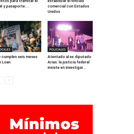
stos para trámitar el
estabilizar el vínculo
I y pasaporte:...
comercial con Estados
Unidos
OCALES
POLICIALES
 cumplen seis meses
Atentado al ex diputado
n Loan
Arias: la justicia federal
insiste en investigar...