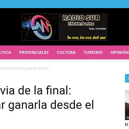
ITICA
PROVINCIALES
CULTURA
TURISMO
OPINIÓN
RADIO
“Vamos a intentar ganarla desde...
via de la final:
SUR
r ganarla desde el
N
El