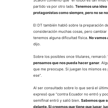
Scaloni comentó que “el fútbol es tan lind
partido va por otro lado.
Tenemos una idea d
protagonistas como siempre, pero no se no
El DT también habló sobre la preparación d
consideración muchas cosas, pero cambiar
tenemos alguna dificultad física.
No vamos a
dijo.
Sobre los posibles once titulares, remarcó: 
pensamos que nos pueda hacer ganar
. Alg
que me preocupe. Si juegan los mismos es 
ese”.
Al ser consultado sobre lo que será el último
expresó que “contra Ecuador no entró y podr
semifinal entró y salió bien.
Sabemos que ser
delante. Si creemos que tiene que jugar, ju