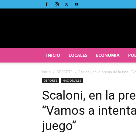
INICIO
LOCALES
ECONOMIA
POL
Inicio
DEPORTE
Scaloni, en la previa de la final: 
DEPORTE
NACIONALES
Scaloni, en la pre
“Vamos a intenta
juego”