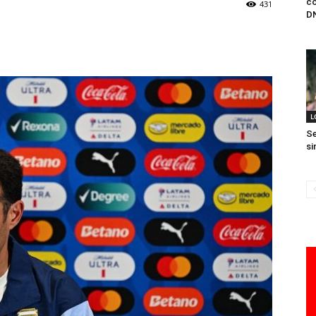
co
431
GOYA
DN
L
Se
si