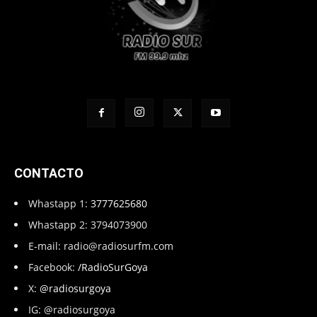
CONTACTO
Whastapp 1:
3777625680
Whastapp 2: 3794073900
E-mail:
radio@radiosurfm.com
Facebook:
/RadioSurGoya
X:
@radiosurgoya
IG: @radiosurgoya