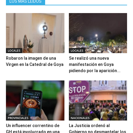
LOS MAS LEIDOS
LOCALES
LOCALES
Robaron la imagen de una
Se realizó una nueva
Virgen en la Catedral de Goya
manifestación en Goya
pidiendo por la aparición...
PROVINCIALES
NACIONALES
Un influencer correntino de
La Justicia ordenó al
GH está involucrado en una
Gobierno no desmantelar los