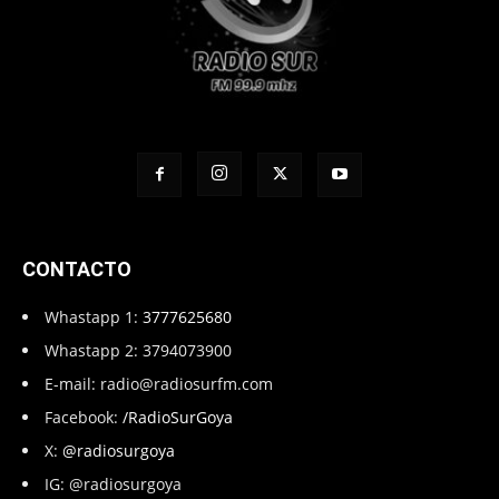
CONTACTO
Whastapp 1:
3777625680
Whastapp 2: 3794073900
E-mail:
radio@radiosurfm.com
Facebook:
/RadioSurGoya
X:
@radiosurgoya
IG: @radiosurgoya