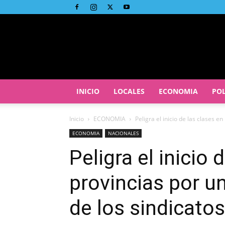
INICIO
LOCALES
ECONOMIA
POL
Inicio
ECONOMIA
Peligra el inicio de las clases e
ECONOMIA
NACIONALES
Peligra el inicio 
provincias por u
de los sindicato