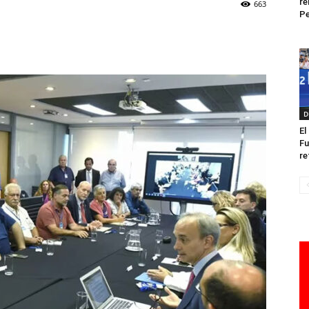
re
663
GOYA
Pe
D
El
Fu
re