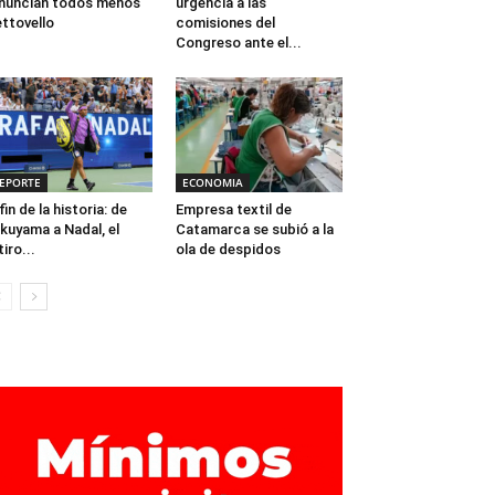
nuncian todos menos
urgencia a las
ttovello
comisiones del
Congreso ante el...
EPORTE
ECONOMIA
 fin de la historia: de
Empresa textil de
kuyama a Nadal, el
Catamarca se subió a la
tiro...
ola de despidos