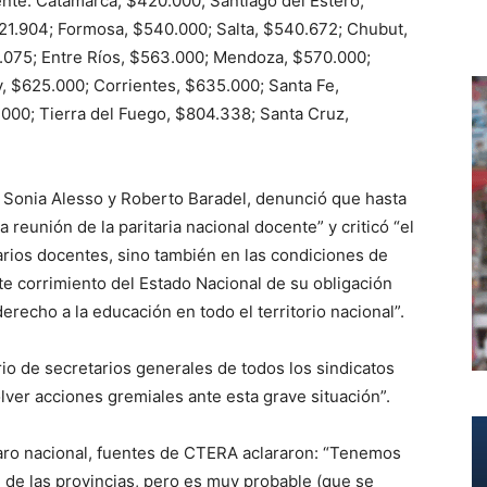
ente: Catamarca, $420.000; Santiago del Estero,
21.904; Formosa, $540.000; Salta, $540.672; Chubut,
.075; Entre Ríos, $563.000; Mendoza, $570.000;
, $625.000; Corrientes, $635.000; Santa Fe,
00; Tierra del Fuego, $804.338; Santa Cruz,
 Sonia Alesso y Roberto Baradel, denunció que hasta
reunión de la paritaria nacional docente” y criticó “el
larios docentes, sino también en las condiciones de
te corrimiento del Estado Nacional de su obligación
 derecho a la educación en todo el territorio nacional”.
rio de secretarios generales de todos los sindicatos
olver acciones gremiales ante esta grave situación”.
aro nacional, fuentes de CTERA aclararon: “Tenemos
n de las provincias, pero es muy probable (que se