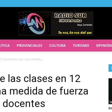
ITICA
PROVINCIALES
CULTURA
TURISMO
OPINIÓN
RADIO
n 12 provincias por una medida...
de las clases en 12
SUR
na medida de fuerza
s docentes
N
En