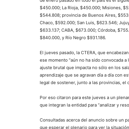
de enero pasado en todo el país es el sigui
$450.000; La Rioja, $450.000; Misiones, $5
$544.808; provincia de Buenos Aires, $553
Chaco, $592.000; San Luis, $623.546; Jujuy
$633.137; CABA, $673.000; Córdoba, $755.0
$840.000, y Río Negro $931.186.
El jueves pasado, la CTERA, que encabezan
ese momento “aún no ha sido convocada a la 
ajuste brutal que impacta no sólo en los sa
aprendizaje que se agravan día a día con es
legal de sostener, junto a las provincias, el
Por eso citaron para este jueves a un plena
que integran la entidad para “analizar y res
Consultadas acerca del anuncio sobre un p
que esperar el plenario para ver la situació