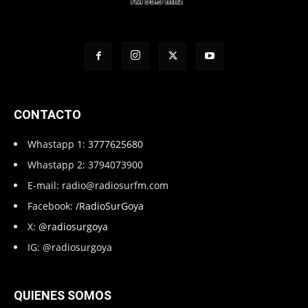
CONTACTO
Whastapp 1:
3777625680
Whastapp 2: 3794073900
E-mail:
radio@radiosurfm.com
Facebook:
/RadioSurGoya
X:
@radiosurgoya
IG: @radiosurgoya
QUIENES SOMOS