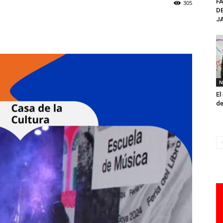
FA
305
GOYA
DE
JA
N
El
de