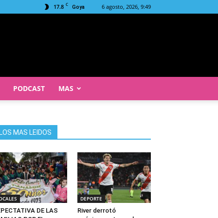
C
17.8
6 agosto, 2026, 9:49
Goya
PODCAST
MAS
LOS MAS LEIDOS
OCALES
DEPORTE
XPECTATIVA DE LAS
River derrotó