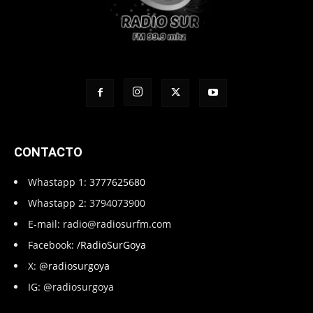
CONTACTO
Whastapp 1:
3777625680
Whastapp 2: 3794073900
E-mail:
radio@radiosurfm.com
Facebook:
/RadioSurGoya
X:
@radiosurgoya
IG: @radiosurgoya