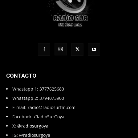
CONTACTO
Whastapp 1:
3777625680
Whastapp 2: 3794073900
E-mail:
radio@radiosurfm.com
Facebook:
/RadioSurGoya
X:
@radiosurgoya
IG: @radiosurgoya