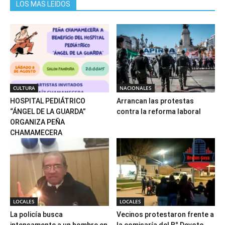
LOS MAS LEIDOS
CULTURA
NACIONALES
HOSPITAL PEDIÁTRICO
Arrancan las protestas
“ÁNGEL DE LA GUARDA”
contra la reforma laboral
ORGANIZA PEÑA
CHAMAMECERA
LOCALES
LOCALES
La policía busca
Vecinos protestaron frente a
intensamente a un hombre en
la comisaría del B° Devoto