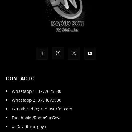
CONTACTO
Whastapp 1:
3777625680
Whastapp 2: 3794073900
E-mail:
radio@radiosurfm.com
Facebook:
/RadioSurGoya
X:
@radiosurgoya