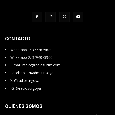
CONTACTO
Whastapp 1:
3777625680
Whastapp 2: 3794073900
E-mail:
radio@radiosurfm.com
Facebook:
/RadioSurGoya
X:
@radiosurgoya
IG: @radiosurgoya
QUIENES SOMOS